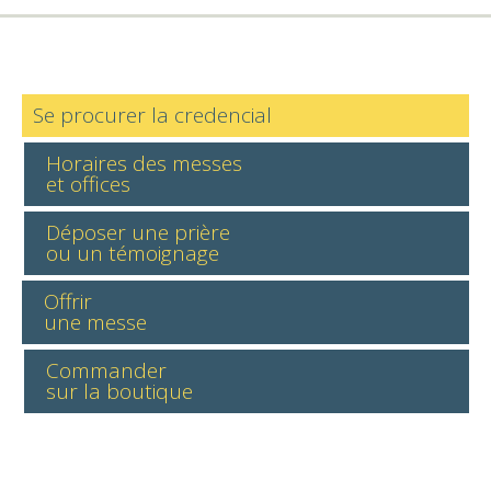
Se procurer la credencial
Horaires des messes
et offices
Déposer une prière
ou un témoignage
Offrir
une messe
Commander
sur la boutique