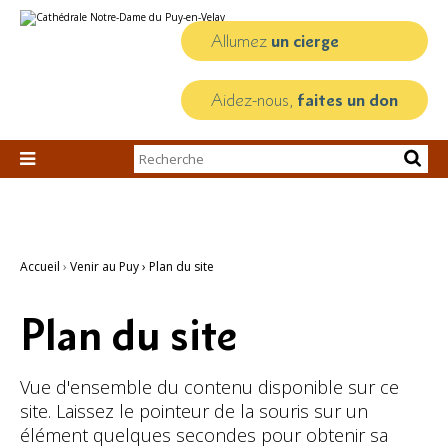
Aller
Outils
au
personnels
contenu.
Allumez
un cierge
|
Aller
à
la
Aidez-nous,
faites un don
navigation
Chercher par

Recherche
avancée…
Accueil
›
Venir au Puy
›
Plan du site
Plan du site
Vue d'ensemble du contenu disponible sur ce
site. Laissez le pointeur de la souris sur un
élément quelques secondes pour obtenir sa