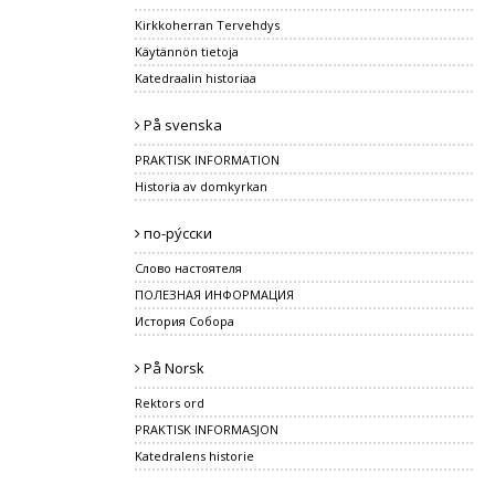
Kirkkoherran Tervehdys
Käytännön tietoja
Katedraalin historiaa
På svenska
PRAKTISK INFORMATION
Historia av domkyrkan
по-ру́сски
Слово настоятеля
ПОЛЕЗНАЯ ИНФОРМАЦИЯ
История Собора
På Norsk
Rektors ord
PRAKTISK INFORMASJON
Katedralens historie