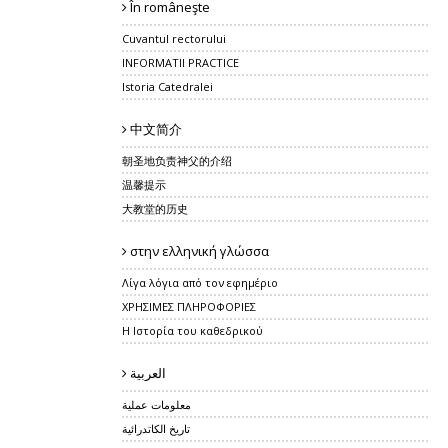
În româneşte
Cuvantul rectorului
INFORMATII PRACTICE
Istoria Catedralei
中文简介
朝圣地负责神父的介绍
温馨提示
大教堂的历史
στην ελληνική γλώσσα
Λίγα λόγια από τον εφημέριο
ΧΡΗΣΙΜEΣ ΠΛΗΡΟΦΟΡΙΕΣ
Η Ιστορία του καθεδρικού
العربية
معلومات عملية
تاريخ الكاتدرائية