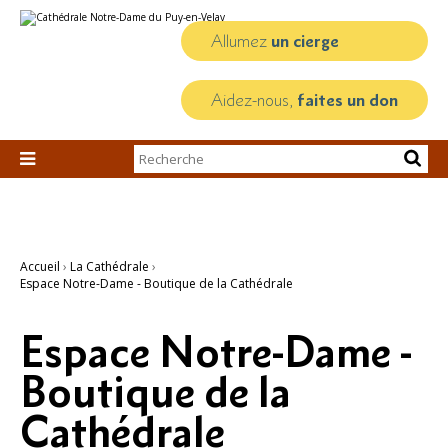
Aller
Outils
au
personnels
contenu.
Allumez
un cierge
|
Aller
à
la
Aidez-nous,
faites un don
navigation
Chercher par

Recherche
avancée…
Accueil
›
La Cathédrale
›
Espace Notre-Dame - Boutique de la Cathédrale
Espace Notre-Dame -
Boutique de la
Cathédrale