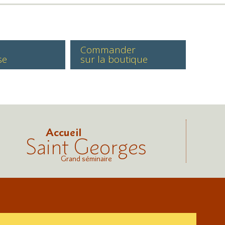
Commander
se
sur la boutique
Accueil
Saint Georges
Grand séminaire