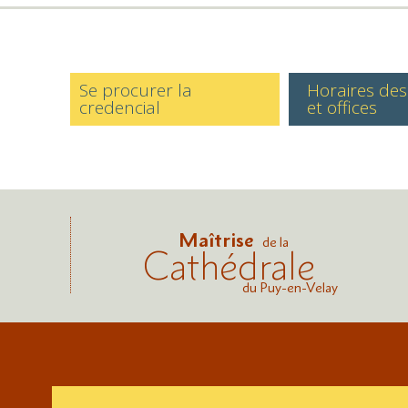
Se procurer la
Horaires de
credencial
et offices
Maîtrise
de la
Cathédrale
du Puy-en-Velay