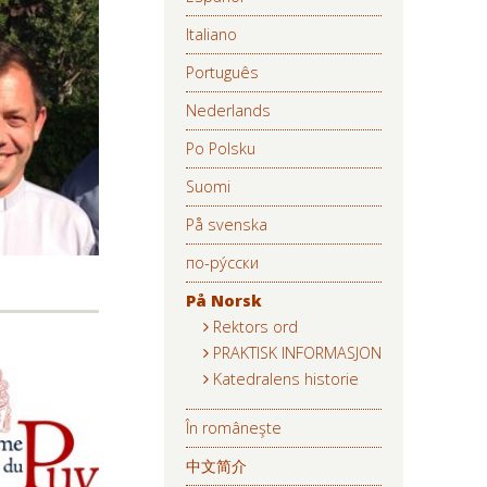
Italiano
Português
Nederlands
Po Polsku
Suomi
På svenska
по-ру́сски
På Norsk
Rektors ord
PRAKTISK INFORMASJON
Katedralens historie
În româneşte
中文简介