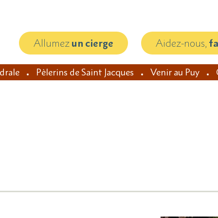
Allumez
un cierge
Aidez-nous,
f
édrale
Pèlerins de Saint Jacques
Venir au Puy