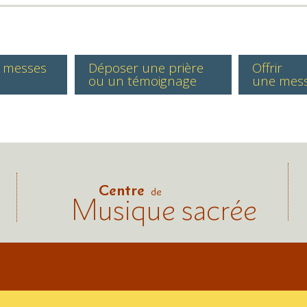
s messes
Déposer une prière
Offrir
ou un témoignage
une mes
Centre
de
Musique sacrée