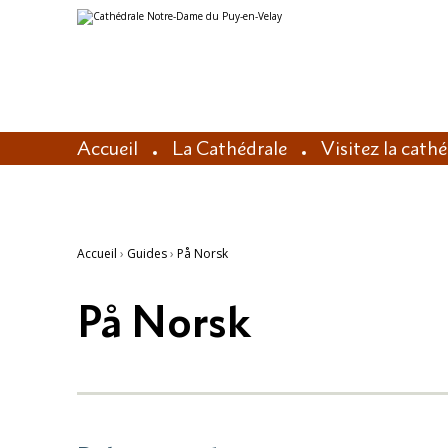
Aller
Outils
au
personnels
contenu.
|
Aller
à
la
navigation
Accueil
La Cathédrale
Visitez la cath
Accueil
›
Guides
›
På Norsk
På Norsk