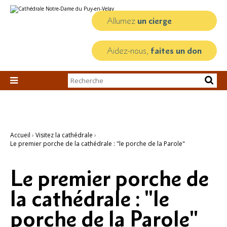
Aller
Outils
au
personnels
contenu.
Allumez
un cierge
|
Aller
à
la
Aidez-nous,
faites un don
navigation
Chercher par

Recherche
avancée…
Accueil
›
Visitez la cathédrale
›
Le premier porche de la cathédrale : "le porche de la Parole"
Le premier porche de
la cathédrale : "le
porche de la Parole"