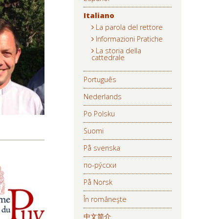
Italiano
La parola del rettore
Informazioni Pratiche
La storia della
cattedrale
Português
Nederlands
Po Polsku
Suomi
På svenska
по-ру́сски
På Norsk
În româneşte
中文简介