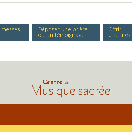
s messes
Déposer une prière
Offrir
ou un témoignage
une mes
Centre
de
Musique sacrée