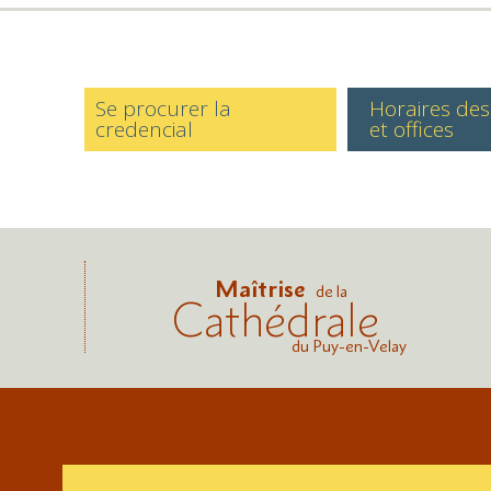
Se procurer la
Horaires de
credencial
et offices
Maîtrise
de la
Cathédrale
du Puy-en-Velay