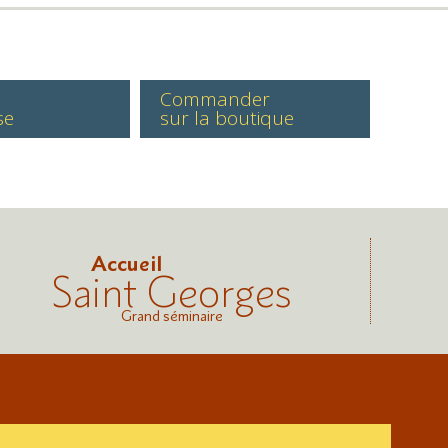
Commander
se
sur la boutique
Accueil
Saint Georges
Grand séminaire