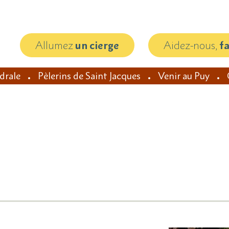
Allumez
un cierge
Aidez-nous,
f
édrale
Pèlerins de Saint Jacques
Venir au Puy