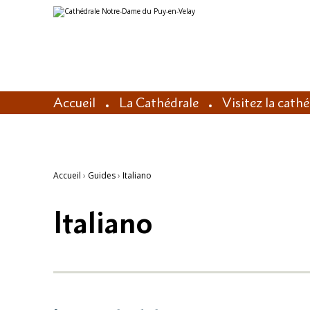
Aller
Outils
au
personnels
contenu.
|
Aller
à
la
navigation
Accueil
La Cathédrale
Visitez la cath
Accueil
›
Guides
›
Italiano
Italiano