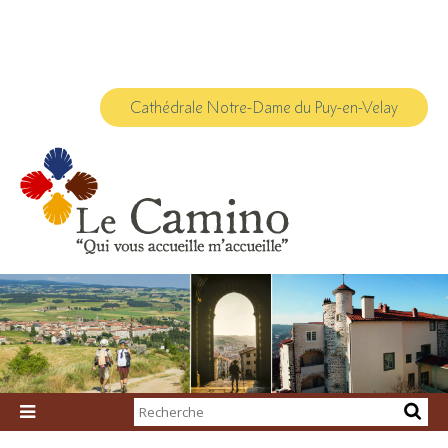
Aller
Outils
au
personnels
contenu.
|
Aller
à
la
navigation
Cathédrale Notre-Dame du Puy-en-Velay
Chercher par

Recherche
avancée…