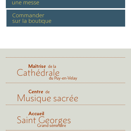
une messe
Commander
sur la boutique
Maîtrise
de la
Cathédrale
du Puy-en-Velay
Centre
de
Musique sacrée
Accueil
Saint Georges
Grand séminaire