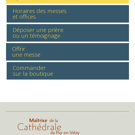
Horaires des messes
et offices
Déposer une prière
ou un témoignage
Offrir
une messe
Commander
sur la boutique
Maîtrise
de la
Cathédrale
du Puy-en-Velay