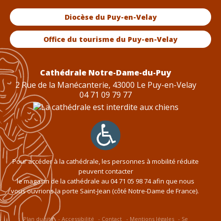
Diocèse du Puy-en-Velay
Office du tourisme du Puy-en-Velay
Cathédrale Notre-Dame-du-Puy
2 Rue de la Manécanterie, 43000 Le Puy-en-Velay
04 71 09 79 77
Pour accéder à la cathédrale, les personnes à mobilité réduite
peuvent contacter
le magasin de la cathédrale au
04 71 05 98 74
afin que nous
vous ouvrions la porte Saint-Jean (côté Notre-Dame de France).
Plan du site
Accessibilité
Contact
Mentions légales
Se