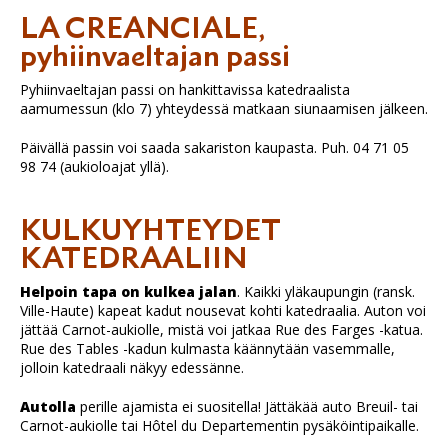
LA CREANCIALE,
pyhiinvaeltajan passi
Pyhiinvaeltajan passi on hankittavissa katedraalista
aamumessun (klo 7) yhteydessä matkaan siunaamisen jälkeen.
Päivällä passin voi saada sakariston kaupasta. Puh. 04 71 05
98 74 (aukioloajat yllä).
KULKUYHTEYDET
KATEDRAALIIN
Helpoin tapa on kulkea jalan
. Kaikki yläkaupungin (ransk.
Ville-Haute) kapeat kadut nousevat kohti katedraalia. Auton voi
jättää Carnot-aukiolle, mistä voi jatkaa Rue des Farges -katua.
Rue des Tables -kadun kulmasta käännytään vasemmalle,
jolloin katedraali näkyy edessänne.
Autolla
perille ajamista ei suositella! Jättäkää auto Breuil- tai
Carnot-aukiolle tai Hôtel du Departementin pysäköintipaikalle.