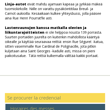
Linja-autot
eivät mahdu ajamaan kapeaa ja jyrkkää mäkeä
tuomiokirkolle. Niille on varattu pysäköintitilaa Breuil- ja
Carnot-aukioilla. Kesäaikaan kulkee yhteysbussi, jolla pääsee
aina Rue Henri Pourrat’lle asti.
Lastenvaunujen kanssa matkalla olevien ja
liikuntarajoitteisten
ei ole helppoa nousta 139 porrasta.
Suurten portaiden juurelta on kuitenkin mahdollista kääntyä
oikealle ja käyttää seuraavaa reittiä: ensin Rue Séguret -katua,
sitten vasemmalle Rue Cardinal de Polignacille, jota pitkin
kuljetaan aina Saint Georges -kadulle asti, missä on pieni
paikoitusalue. Tätä reittiä kulkemalla välttää kaikki portaat.
Se procurer la credencial
Horaires des messes