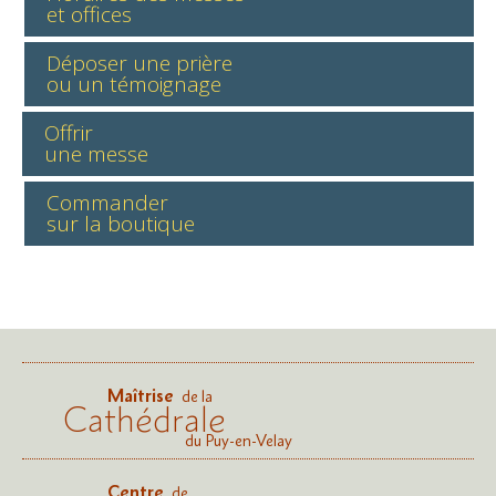
et offices
Déposer une prière
ou un témoignage
Offrir
une messe
Commander
sur la boutique
Maîtrise
de la
Cathédrale
du Puy-en-Velay
Centre
de