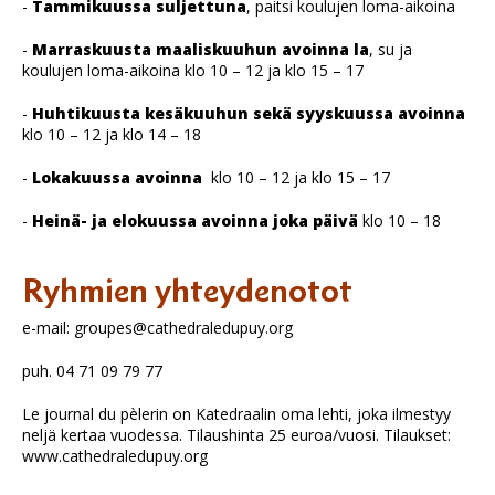
-
Tammikuussa suljettuna
, paitsi koulujen loma-aikoina
-
Marraskuusta maaliskuuhun avoinna la
, su ja
koulujen loma-aikoina klo 10 – 12 ja klo 15 – 17
-
Huhtikuusta kesäkuuhun sekä syyskuussa avoinna
klo 10 – 12 ja klo 14 – 18
-
Lokakuussa avoinna
klo 10 – 12 ja klo 15 – 17
-
Heinä- ja elokuussa avoinna joka päivä
klo 10 – 18
Ryhmien yhteydenotot
e-mail: groupes@cathedraledupuy.org
puh. 04 71 09 79 77
Le journal du pèlerin on Katedraalin oma lehti, joka ilmestyy
neljä kertaa vuodessa. Tilaushinta 25 euroa/vuosi. Tilaukset:
www.cathedraledupuy.org