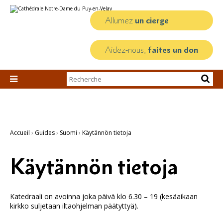
Aller
Outils
au
personnels
contenu.
Allumez
un cierge
|
Aller
à
la
Aidez-nous,
faites un don
navigation
Chercher par

Recherche
avancée…
Accueil
›
Guides
›
Suomi
›
Käytännön tietoja
Käytännön tietoja
Katedraali on avoinna joka päivä klo 6.30 – 19 (kesäaikaan
kirkko suljetaan iltaohjelman päätyttyä).