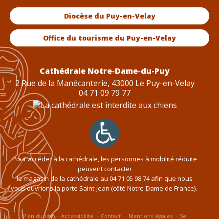
Diocèse du Puy-en-Velay
Office du tourisme du Puy-en-Velay
Cathédrale Notre-Dame-du-Puy
2 Rue de la Manécanterie, 43000 Le Puy-en-Velay
04 71 09 79 77
Pour accéder à la cathédrale, les personnes à mobilité réduite
peuvent contacter
le magasin de la cathédrale au
04 71 05 98 74
afin que nous
vous ouvrions la porte Saint-Jean (côté Notre-Dame de France).
Plan du site
Accessibilité
Contact
Mentions légales
Se