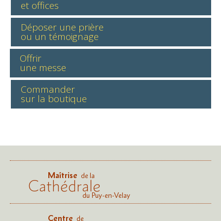
et offices
Déposer une prière
ou un témoignage
Offrir
une messe
Commander
sur la boutique
Maîtrise
de la
Cathédrale
du Puy-en-Velay
Centre
de