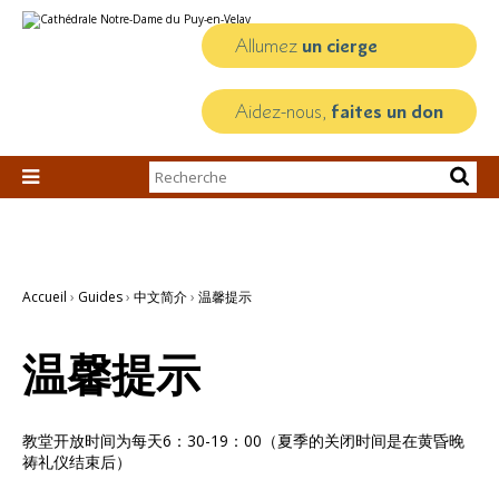
Aller
Outils
au
personnels
contenu.
Allumez
un cierge
|
Aller
à
la
Aidez-nous,
faites un don
navigation
Chercher par

Recherche
avancée…
Accueil
›
Guides
›
中文简介
›
温馨提示
温馨提示
教堂开放时间为每天6：30-19：00（夏季的关闭时间是在黄昏晚
祷礼仪结束后）