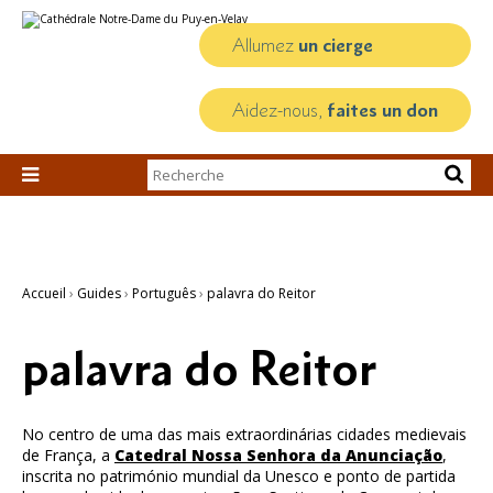
Aller
Outils
au
personnels
contenu.
Allumez
un cierge
|
Aller
à
la
Aidez-nous,
faites un don
navigation
Chercher par

Recherche
avancée…
Accueil
›
Guides
›
Português
›
palavra do Reitor
palavra do Reitor
No centro de uma das mais extraordinárias cidades medievais
de França, a
Catedral Nossa Senhora da Anunciação
,
inscrita no património mundial da Unesco e ponto de partida