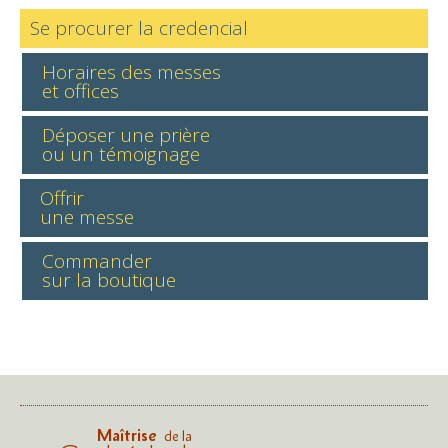
Se procurer la credencial
Horaires des messes
et offices
Déposer une prière
ou un témoignage
Offrir
une messe
Commander
sur la boutique
Maîtrise
de la