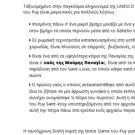
Ταξινομημένο στην παγκόσμια κληρονομιά της UNESCO 
του Puy είναι μαγευτικός για πολλούς λόγους :
Χτισμένος πάνω σ’ ένα μικρό βράχο μοιάζει με ένα 
στον βράχο τα οποία περνούν μέσα από το δάπεδο τ
Σε ρωμαική τεχνοτροπία κατασκευασμένος στη γοτθι
χορωδίας. Είναι πλούσιος σε επιρροές : βυζαντινές, ι
Είναι ένα από τα υψηλότερα κτίρια της Παναγίας τη
είναι ο
ναός της Μαύρης Παναγία
ς. Είναι από τα
παράδοση από τον Saint-Louis, το οποίο κάηκε κατά
αιώνα.
Ο πρώτος ναός ο οποίος αντικαταστάθηκε από αυτ
ίδια το ζήτησε σε μία άρρωστη γυναίκα η οποία εκπλ
συνέχει ονομάστηκε ‘η πέτρα του πυρετού’. Αυτή η π
του Puy Saint-Vosy υποστηριζόμενος από τον αρχιτέκ
αυτή την πέτρα πάνω στα ερείπια ενός αρχαίου παγα
Η ταυτόχρονη διπλή εορτή της Notre Dame του Puy γιοτ