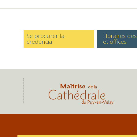
Se procurer la
Horaires de
credencial
et offices
Maîtrise
de la
Cathédrale
du Puy-en-Velay