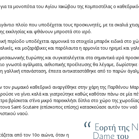
για τα μονοπότια του Αγίου Ιακώβου της Κομποστέλας ο καθεδρικ
γιγάντιο πλοίο που υποδέχεται τους προσκυνητές, με τα σκαλιά χτι
ης εκκλησίας και φθάνουν μπροστά στο ιερό.
κή περίοδο υποδέχεται αρμονικά τα στοιχεία μπαρόκ ειδικά στο χώ
ταλικές, και μοζαράβικες και παρόλαυτα η αρμονία του ηρεμεί και γαλ
ς μεσαιωνικής Ευρώπης και συγκαταλέγεται στα σημαντικά ιερά προσ
 πιο γνωστά αγάλματα, αιθιοπικής προέλευσης θα λέγαμε, δωρίστηκε 
 τη γαλλική επανάσταση, έπειτα αντικαταστάθηκε από το παρών άγαλ
όν τον ρωμαικό καθεδρικό αναργέθηκε στην χάρη της Παρθένου Μαρ
ηρούσε να γίνει καλά και γιατρεύτηκε καθώς καθόταν πάνω σε μία π
έτρα βρίσκεται σ’ένα μικρό παρεκκλήσι δίπλα στο χώρο της χωροδία
τονα Saint-Scutaire (επίσκοπος επίσης) κατασκεύασε αυτόν τον ναό
νιστικού ναού.
Eορτή της N
Dame του
άζεται από τον 10ο αιώνα, όταν η