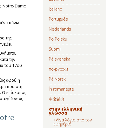
ός Notre-Dame
Italiano
Português
σμένα πάνω
Nederlands
ρο της
Po Polsku
ηνεύει.
Suomi
κυνήματα,
På svenska
κατά την
μα του 17ου
по-ру́сски
På Norsk
ίας αφού η
έτρα που στη
În româneşte
ς. Ο επίσκοπος
 στεγάζοντας
中文简介
στην ελληνική
γλώσσα
otre
Λίγα λόγια από τον
εφημέριο