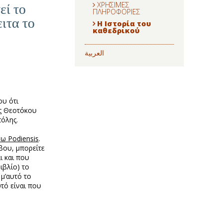
εί το
ΧΡΗΣΙΜEΣ
ΠΛΗΡΟΦΟΡΙΕΣ
ιτα το
Η Ιστορία του
καθεδρικού
العربية
υ ότι
ης Θεοτόκου
πόλης.
ω Podiensis
.
βου, μπορείτε
ι και που
ιβλίο) το
μ’αυτό το
υτό είναι που