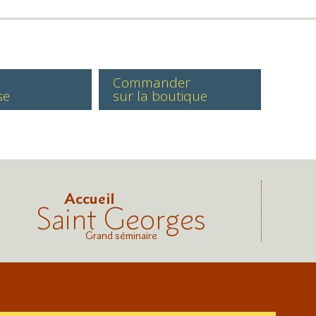
Commander
se
sur la boutique
Accueil
Saint Georges
Grand séminaire