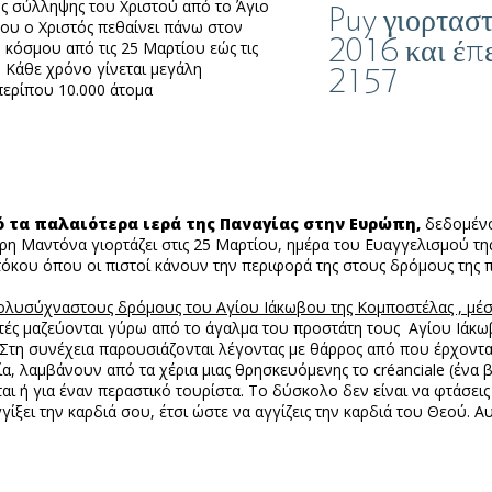
ς σύλληψης του Χριστού από το Άγιο
Puy γιορταστ
ου ο Χριστός πεθαίνει πάνω στον
2016 και έπε
κόσμου από τις 25 Μαρτίου εώς τις
. Κάθε χρόνο γίνεται μεγάλη
2157
περίπου 10.000 άτομα
ό τα παλαιότερα ιερά της Παναγίας στην Ευρώπη,
δεδομένο
η Μαντόνα γιορτάζει στις 25 Μαρτίου, ημέρα του Ευαγγελισμού τ
οτόκου όπου οι πιστοί κάνουν την περιφορά της στους δρόμους της 
 πολυσύχναστους δρόμους του Αγίου Ιάκωβου της Κομποστέλας , μέσ
νητές μαζεύονται γύρω από το άγαλμα του προστάτη τους Αγίου Ιάκω
ας. Στη συνέχεια παρουσιάζονται λέγοντας με θάρρος από που έρχοντα
, λαμβάνουν από τα χέρια μιας θρησκευόμενης το créanciale (ένα β
 ή για έναν περαστικό τουρίστα. Το δύσκολο δεν είναι να φτάσεις 
ίξει την καρδιά σου, έτσι ώστε να αγγίζεις την καρδιά του Θεού. Α