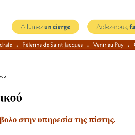
Allumez
un cierge
Aidez-nous,
f
édrale
Pèlerins de Saint Jacques
Venir au Puy
ικού
ικού
βολο στην υπηρεσία της πίστης.