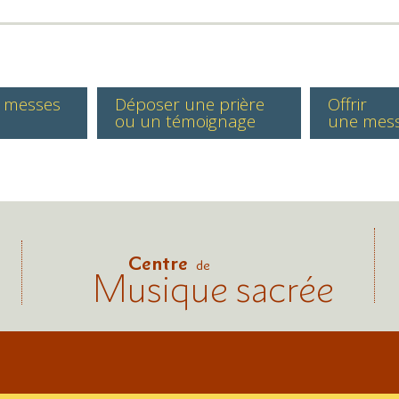
s messes
Déposer une prière
Offrir
ou un témoignage
une mes
Centre
de
Musique sacrée