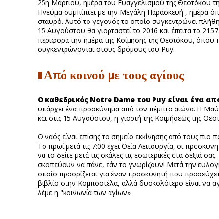
25η Μαρτίου, ημέρα του Ευαγγελισμού της Θεοτόκου τη
Πνεύμα συμπίπτει με την Μεγάλη Παρασκευή , ημέρα όπ
σταυρό. Αυτό το γεγονός το οποίο συγκεντρώνει πλήθη 
15 Αυγούστου θα γιορταστεί το 2016 και έπειτα το 2157
περιφορά την ημέρα της Κοίμησης της Θεοτόκου, όπου 
συγκεντρώνονται στους δρόμους του Puy.
Από κοινού με τους αγίους
Ο καθεδρικός Notre Dame του Puy είναι ένα απ
υπάρχει ένα προσκύνημα από τον πέμπτο αιώνα. Η Μαύρ
και στις 15 Αυγούστου, η γιορτή της Κοιμήσεως της Θε
Ο ναός είναι επίσης το σημείο εκκίνησης από τους πιο
Το πρωί μετά τις 7:00 έχει Θεία Λειτουργία, οι προσκυ
να το δείτε μετά τις σκάλες τις εσωτερικές στα δεξιά σ
σκοπεύουν να πάνε, εάν το γνωρίζουν! Μετά την ευλογία
οποίο προορίζεται για έναν προσκυνητή που προσεύχεται
βιβλίο στην Κομποστέλα, αλλά δυσκολότερο είναι να αγγ
λέμε η "κοινωνία των αγίων».