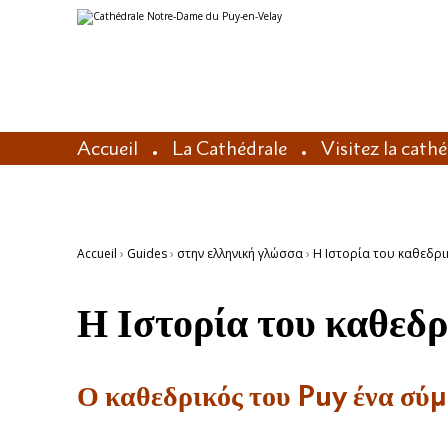
Aller
Outils
au
personnels
contenu.
|
Aller
à
la
navigation
Accueil
La Cathédrale
Visitez la cath
Accueil
›
Guides
›
στην ελληνική γλώσσα
›
Η Ιστορία του καθεδρ
Η Ιστορία του καθεδρ
Ο καθεδρικός του Puy ένα σύμ