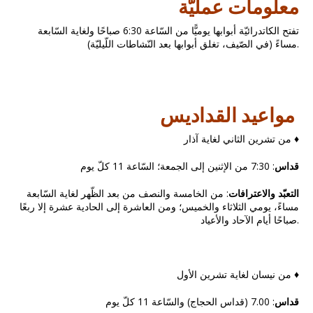
معلومات عمليّة
تفتح الكاتدرائيّة أبوابها يوميًّا من السّاعة 6:30 صباحًا ولغاية السّابعة
مساءً (في الصّيف، تغلق أبوابها بعد النّشاطات اللّيليّة).
مواعيد القداديس
من تشرين الثاني لغاية آذار ♦
قداس
: 7:30 من الإثنين إلى الجمعة؛ السّاعة 11 كلّ يوم
التعبّد والاعترافات
: من الخامسة والنصف من بعد الظّهر لغاية السّابعة
مساءً، يومي الثلاثاء والخميس؛ ومن العاشرة إلى الحادية عشرة إلا ربعًا
صباحًا أيام الآحاد والأعياد.
من نيسان لغاية تشرين الأول ♦
قداس
: 7.00 (قداس الحجاج) والسّاعة 11 كلّ يوم