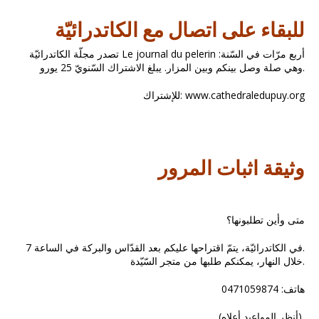
للبقاء على اتصال مع الكاتدرائيّة
تصدر مجلّة الكاتدرائيّة Le journal du pelerin أربع مرّات في السّنة:
وهي صلة وصل بينكم وبين المزار. يبلغ الاشتراك السّنويّ 25 يورو.
للإشتراك: www.cathedraledupuy.org
وثيقة اثبات المرور
متى وأين تطلبونها؟
في الكاتدرائيّة، يتمّ اقتراحها عليكم بعد القدّاس والبركة في الساعة 7.
خلال النهار، يمكنكم طلبها من متجر السّيّدة.
هاتف: 0471059874
(أنظر المواعيد أعلاه)