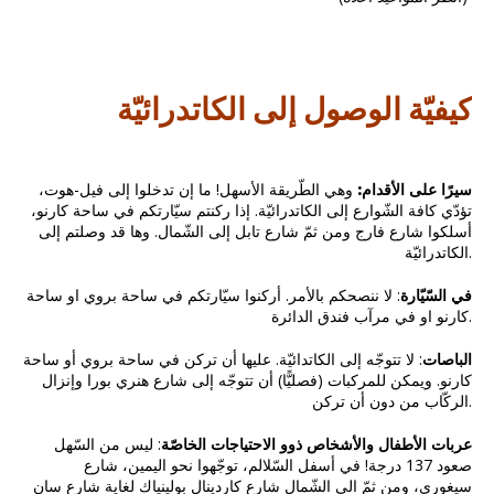
كيفيّة الوصول إلى الكاتدرائيّة
سيرًا على الأقدام:
وهي الطّريقة الأسهل! ما إن تدخلوا إلى فيل-هوت،
تؤدّي كافة الشّوارع إلى الكاتدرائيّة. إذا ركنتم سيّارتكم في ساحة كارنو،
أسلكوا شارع فارج ومن ثمّ شارع تابل إلى الشّمال. وها قد وصلتم إلى
الكاتدرائيّة.
في السّيّارة
: لا ننصحكم بالأمر. أركنوا سيّارتكم في ساحة بروي او ساحة
كارنو او في مرآب فندق الدائرة.
الباصات
: لا تتوجّه إلى الكاتدائيّة. عليها أن تركن في ساحة بروي أو ساحة
كارنو. ويمكن للمركبات (فصليًّا) أن تتوجّه إلى شارع هنري بورا وإنزال
الركّاب من دون أن تركن.
عربات الأطفال والأشخاص ذوو الاحتياجات الخاصّة
: ليس من السّهل
صعود 137 درجة! في أسفل السّلالم، توجّهوا نحو اليمين، شارع
سيغوري، ومن ثمّ الى الشّمال شارع كاردينال بولينياك لغاية شارع سان