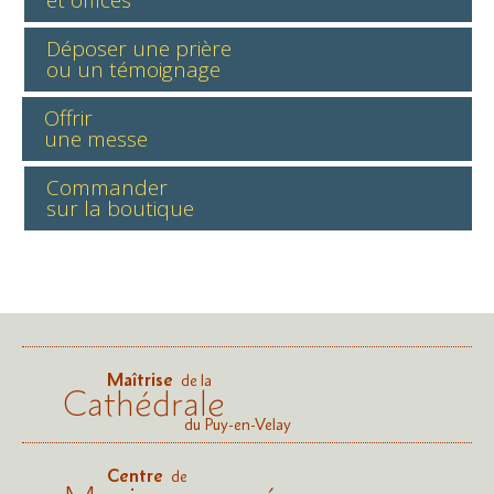
et offices
Déposer une prière
ou un témoignage
Offrir
une messe
Commander
sur la boutique
Maîtrise
de la
Cathédrale
du Puy-en-Velay
Centre
de