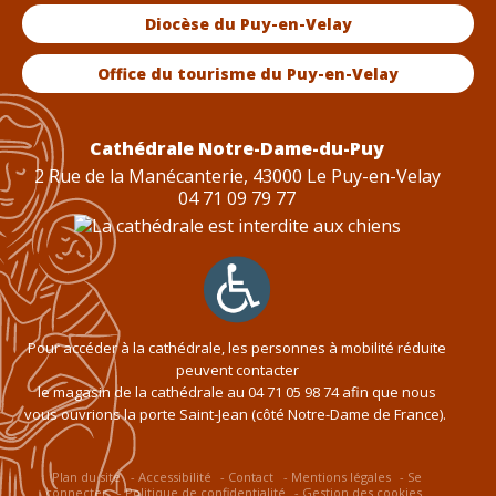
Diocèse du Puy-en-Velay
Office du tourisme du Puy-en-Velay
Cathédrale Notre-Dame-du-Puy
2 Rue de la Manécanterie, 43000 Le Puy-en-Velay
04 71 09 79 77
Pour accéder à la cathédrale, les personnes à mobilité réduite
peuvent contacter
le magasin de la cathédrale au
04 71 05 98 74
afin que nous
vous ouvrions la porte Saint-Jean (côté Notre-Dame de France).
Plan du site
Accessibilité
Contact
Mentions légales
Se
connecter
Politique de confidentialité
Gestion des cookies