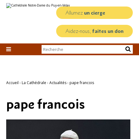
Aller
Outils
au
personnels
contenu.
Allumez
un cierge
|
Aller
à
la
Aidez-nous,
faites un don
navigation
Chercher par

Recherche
avancée…
Accueil
›
La Cathédrale
›
Actualités
›
pape francois
pape francois