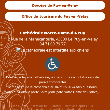
Diocèse du Puy-en-Velay
Office du tourisme du Puy-en-Velay
Cathédrale Notre-Dame-du-Puy
2 Rue de la Manécanterie, 43000 Le Puy-en-Velay
04 71 09 79 77
Pour accéder à la cathédrale, les personnes à mobilité réduite
peuvent contacter
le magasin de la cathédrale au
04 71 05 98 74
afin que nous
vous ouvrions la porte Saint-Jean (côté Notre-Dame de France).
Plan du site
Accessibilité
Contact
Mentions légales
Se
connecter
Politique de confidentialité
Gestion des cookies