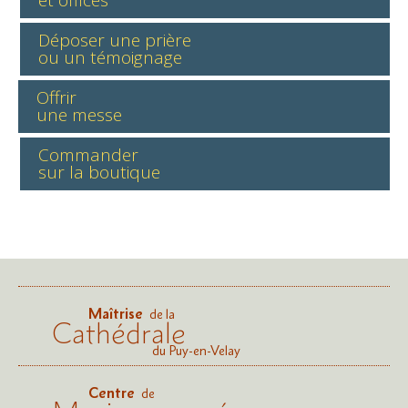
et offices
Déposer une prière
ou un témoignage
Offrir
une messe
Commander
sur la boutique
Maîtrise
de la
Cathédrale
du Puy-en-Velay
Centre
de