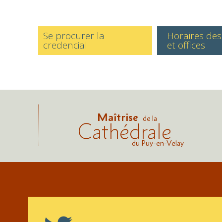
Se procurer la
Horaires de
credencial
et offices
Maîtrise
de la
Cathédrale
du Puy-en-Velay