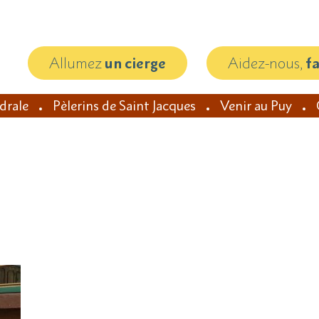
Allumez
un cierge
Aidez-nous,
f
édrale
Pèlerins de Saint Jacques
Venir au Puy