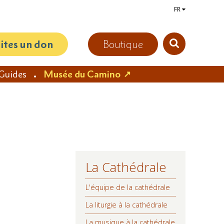
FR
aites un don
Boutique
Guides
Musée du Camino
La Cathédrale
NAVIGATION
L'équipe de la cathédrale
La liturgie à la cathédrale
La musique à la cathédrale