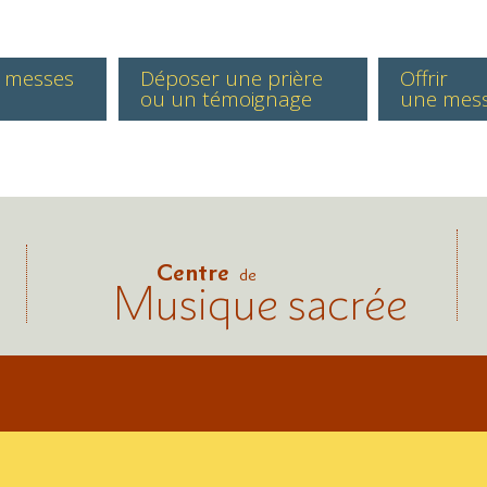
s messes
Déposer une prière
Offrir
ou un témoignage
une mes
Centre
de
Musique sacrée