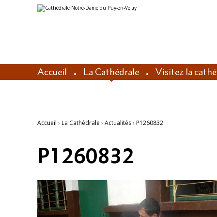
Aller
Outils
au
personnels
contenu.
|
Aller
à
la
navigation
Accueil
La Cathédrale
Visitez la cath
Accueil
›
La Cathédrale
›
Actualités
›
P1260832
P1260832