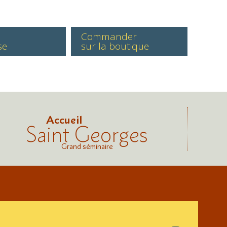
Commander
se
sur la boutique
Accueil
Saint Georges
Grand séminaire