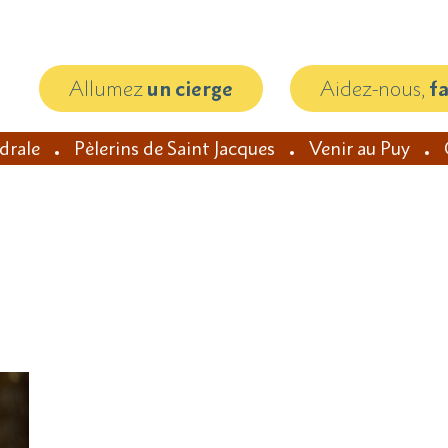
Allumez
un cierge
Aidez-nous,
f
édrale
Pèlerins de Saint Jacques
Venir au Puy