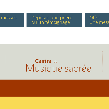
s messes
Déposer une prière
Offrir
ou un témoignage
une mes
Centre
de
Musique sacrée