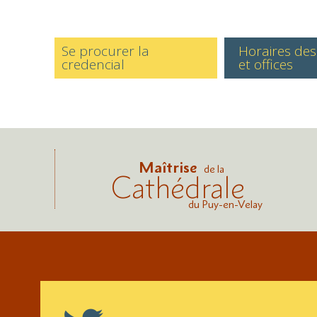
Se procurer la
Horaires de
credencial
et offices
Maîtrise
de la
Cathédrale
du Puy-en-Velay