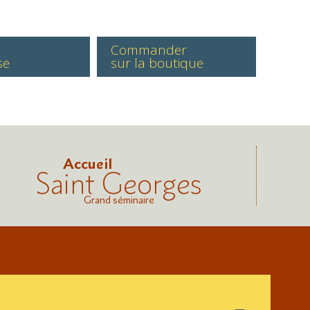
Commander
se
sur la boutique
Accueil
Saint Georges
Grand séminaire