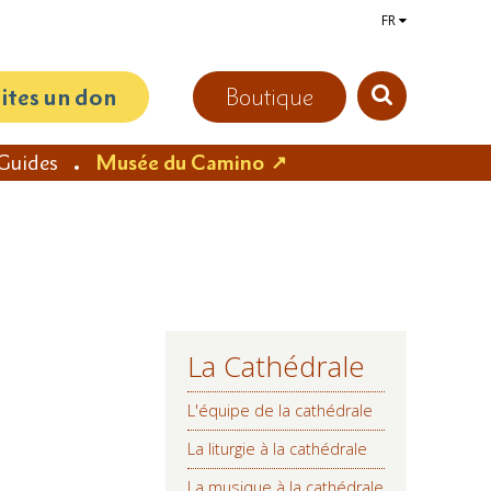
FR
aites un don
Boutique
Guides
Musée du Camino
La Cathédrale
NAVIGATION
L'équipe de la cathédrale
La liturgie à la cathédrale
La musique à la cathédrale