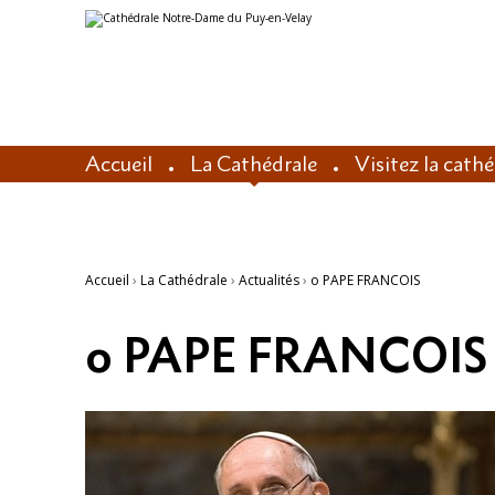
Aller
Outils
au
personnels
contenu.
|
Aller
à
la
navigation
Accueil
La Cathédrale
Visitez la cath
Accueil
›
La Cathédrale
›
Actualités
›
o PAPE FRANCOIS
o PAPE FRANCOIS