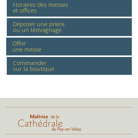
Horaires des messes
et offices
Déposer une prière
ou un témoignage
Offrir
une messe
Commander
sur la boutique
Maîtrise
de la
Cathédrale
du Puy-en-Velay