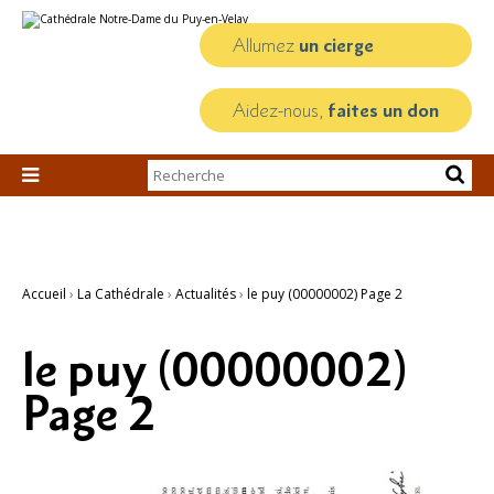
Aller
Outils
au
personnels
contenu.
Allumez
un cierge
|
Aller
à
la
Aidez-nous,
faites un don
navigation
Chercher par

Recherche
avancée…
Accueil
›
La Cathédrale
›
Actualités
›
le puy (00000002) Page 2
le puy (00000002)
Page 2