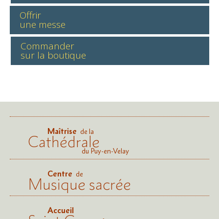
Offrir
une messe
Commander
sur la boutique
Maîtrise
de la
Cathédrale
du Puy-en-Velay
Centre
de
Musique sacrée
Accueil