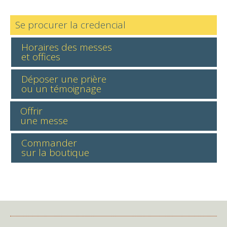
Se procurer la credencial
Horaires des messes
et offices
Déposer une prière
ou un témoignage
Offrir
une messe
Commander
sur la boutique