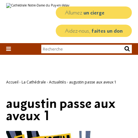
Aller
Outils
au
personnels
contenu.
Allumez
un cierge
|
Aller
à
la
Aidez-nous,
faites un don
navigation
Chercher par

Recherche
avancée…
Accueil
›
La Cathédrale
›
Actualités
›
augustin passe aux aveux 1
augustin passe aux
aveux 1