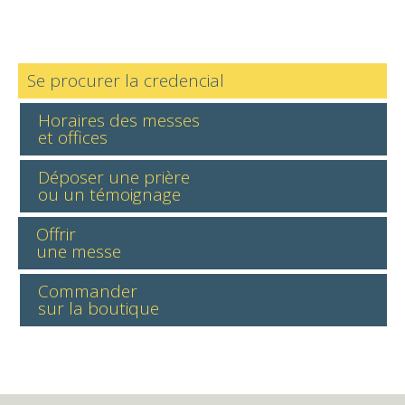
Se procurer la credencial
Horaires des messes
et offices
Déposer une prière
ou un témoignage
Offrir
une messe
Commander
sur la boutique