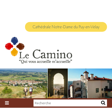
Aller
Outils
au
personnels
contenu.
|
Aller
à
la
navigation
Cathédrale Notre-Dame du Puy-en-Velay
Chercher par

Recherche
avancée…