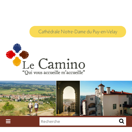
Aller
Outils
au
personnels
contenu.
|
Aller
à
la
navigation
Cathédrale Notre-Dame du Puy-en-Velay
Chercher par

Recherche
avancée…