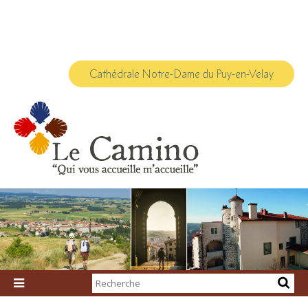
Aller
Outils
au
personnels
contenu.
|
Aller
à
la
navigation
Cathédrale Notre-Dame du Puy-en-Velay
Chercher par

Recherche
avancée…