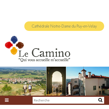
Aller
Outils
au
personnels
contenu.
|
Aller
à
la
navigation
Cathédrale Notre-Dame du Puy-en-Velay
Chercher par

Recherche
avancée…