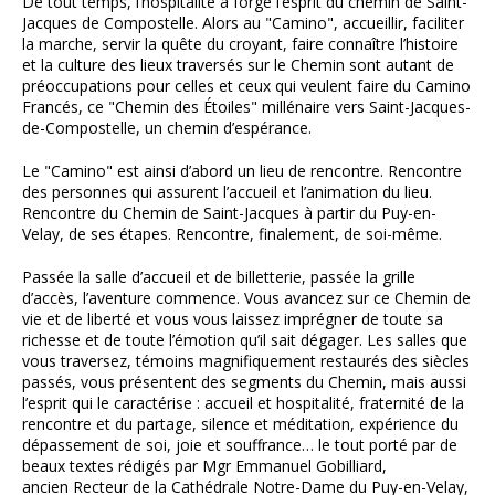
De tout temps, l’hospitalité a forgé l’esprit du chemin de Saint-
Jacques de Compostelle. Alors au "Camino", accueillir, faciliter
la marche, servir la quête du croyant, faire connaître l’histoire
et la culture des lieux traversés sur le Chemin sont autant de
préoccupations pour celles et ceux qui veulent faire du Camino
Francés, ce "Chemin des Étoiles" millénaire vers Saint-Jacques-
de-Compostelle, un chemin d’espérance.
Le "Camino" est ainsi d’abord un lieu de rencontre. Rencontre
des personnes qui assurent l’accueil et l’animation du lieu.
Rencontre du Chemin de Saint-Jacques à partir du Puy-en-
Velay, de ses étapes. Rencontre, finalement, de soi-même.
Passée la salle d’accueil et de billetterie, passée la grille
d’accès, l’aventure commence. Vous avancez sur ce Chemin de
vie et de liberté et vous vous laissez imprégner de toute sa
richesse et de toute l’émotion qu’il sait dégager. Les salles que
vous traversez, témoins magnifiquement restaurés des siècles
passés, vous présentent des segments du Chemin, mais aussi
l’esprit qui le caractérise : accueil et hospitalité, fraternité de la
rencontre et du partage, silence et méditation, expérience du
dépassement de soi, joie et souffrance… le tout porté par de
beaux textes rédigés par Mgr Emmanuel Gobilliard,
ancien Recteur de la Cathédrale Notre-Dame du Puy-en-Velay,