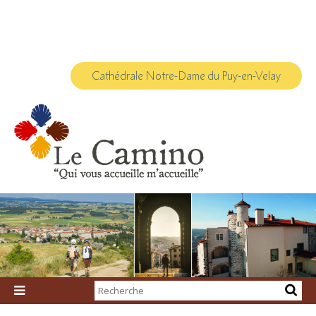
Aller
Outils
au
personnels
contenu.
|
Aller
à
la
navigation
Cathédrale Notre-Dame du Puy-en-Velay
Chercher par

Recherche
avancée…