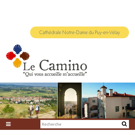
Aller
Outils
au
personnels
contenu.
|
Aller
à
la
navigation
Cathédrale Notre-Dame du Puy-en-Velay
Chercher par

Recherche
avancée…