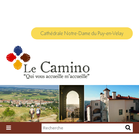
Aller
Outils
au
personnels
contenu.
|
Aller
à
la
navigation
Cathédrale Notre-Dame du Puy-en-Velay
Chercher par

Recherche
avancée…