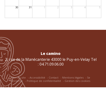
30
31
1
2
3
4
5
Le camino
2, rue de la Manécanterie 43000 le Puy-en-Velay Tel
: 04.71.09.06.00
Plan du site
Accessibilité
Contact
Mentions légales
Se
connecter
Politique de confidentialité
Gestion des cookies