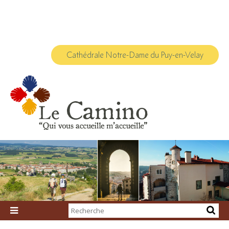
Aller
Outils
au
personnels
contenu.
|
Aller
à
la
navigation
Cathédrale Notre-Dame du Puy-en-Velay
Chercher par

Recherche
avancée…