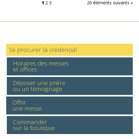
1
2
3
20 éléments suivants »
Se procurer la credencial
Horaires des messes
et offices
Déposer une prière
ou un témoignage
Offrir
une messe
Commander
sur la boutique