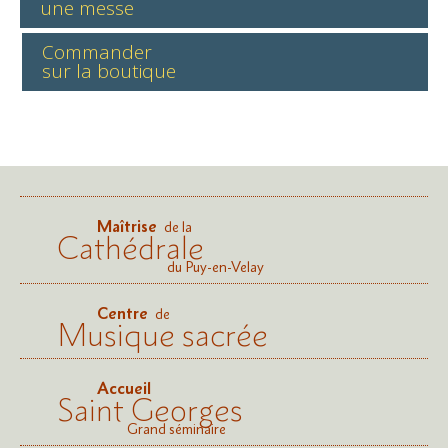
une messe
Commander
sur la boutique
Maîtrise
de la
Cathédrale
du Puy-en-Velay
Centre
de
Musique sacrée
Accueil
Saint Georges
Grand séminaire