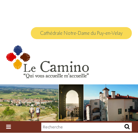
Aller
Outils
au
personnels
contenu.
|
Aller
à
la
navigation
Cathédrale Notre-Dame du Puy-en-Velay
Chercher par

Recherche
avancée…