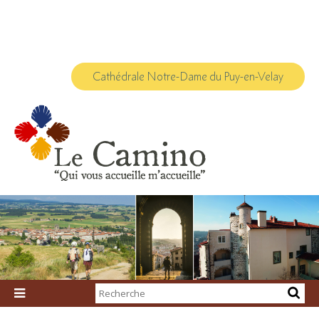
Aller
Outils
au
personnels
contenu.
|
Aller
à
la
navigation
Cathédrale Notre-Dame du Puy-en-Velay
Chercher par

Recherche
avancée…